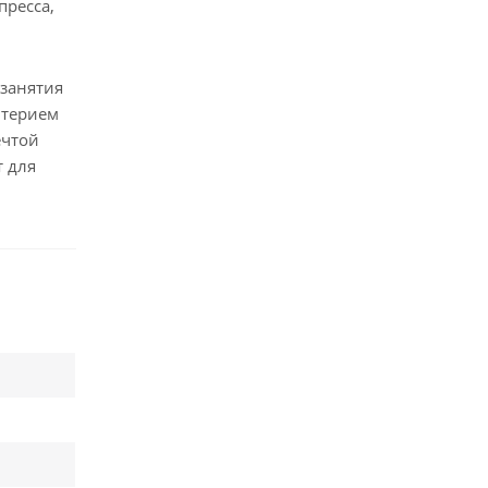
пресса,
занятия
итерием
ечтой
т для