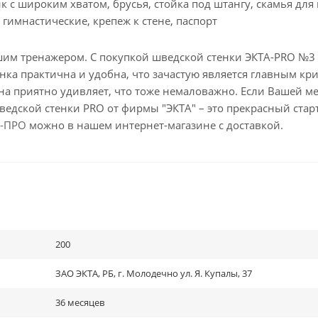
 с широким хватом, брусья, стойка под штангу, скамья для 
 гимнастические, крепеж к стене, паспорт
им тренажером. С покупкой шведской стенки ЭКТА-PRO №3 
нка практична и удобна, что зачастую является главным кр
на приятно удивляет, что тоже немаловажно. Если Вашей м
едской стенки PRO от фирмы "ЭКТА" – это прекрасный стар
А-ПРО
можно в нашем интернет-магазине с доставкой.
200
ЗАО ЭКТА, РБ, г. Молодечно ул. Я. Купалы, 37
36 месяцев