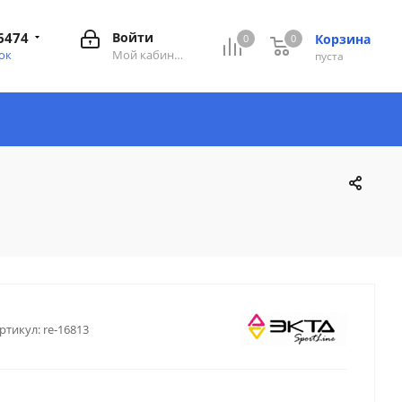
6474
Войти
Корзина
0
0
0
ок
Мой кабинет
пуста
ртикул:
re-16813