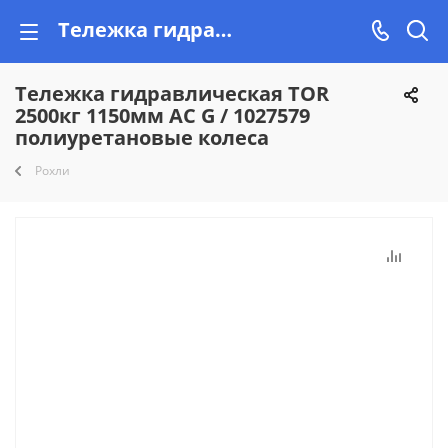
Тележка гидравлическая TOR 2500кг 1150мм AC G / 1027579 полиуретановые колеса купить недорого на Vishop.by, рассрочка!
Тележка гидравлическая TOR
2500кг 1150мм AC G / 1027579
полиуретановые колеса
Рохли