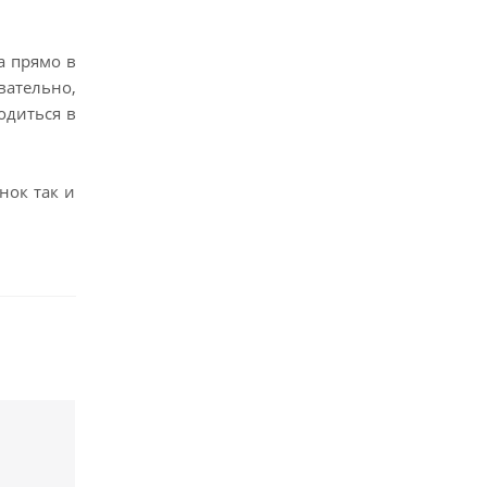
а прямо в
вательно,
одиться в
нок так и