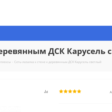
 деревянным ДСК Карусель 
плексы
-
Сеть-лазалка к стене к деревянным ДСК Карусель светлый
А