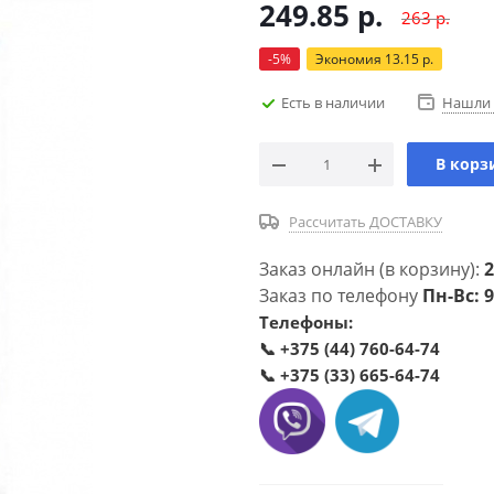
249.85
р.
263
р.
-
5
%
Экономия
13.15
р.
Есть в наличии
Нашли 
В корз
Рассчитать ДОСТАВКУ
Заказ онлайн (в корзину):
2
Заказ по телефону
Пн-Вс: 9
Телефоны:
📞
+375 (44) 760-64-74
📞
+375 (33) 665-64-74