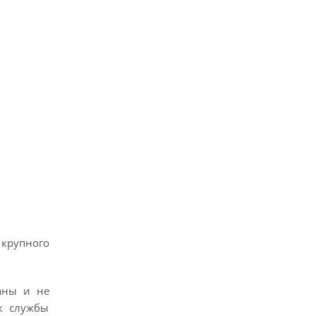
 крупного
таны и не
ок службы