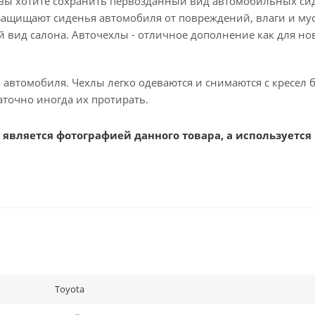
 вы хотите сохранить первозданный вид автомобильных си
защищают сиденья автомобиля от повреждений, влаги и мус
вид салона. Авточехлы - отличное дополнение как для нов
в автомобиля. Чехлы легко одеваются и снимаются с кресел 
аточно иногда их протирать.
является фотографией данного товара, а используется
Toyota