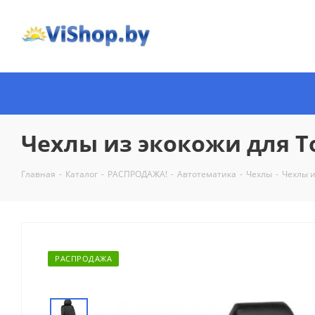
Чехлы из экокожи для To
Главная
-
Каталог
-
РАСПРОДАЖА!
-
Автотематика
-
Чехлы
-
Чехлы и
РАСПРОДАЖА