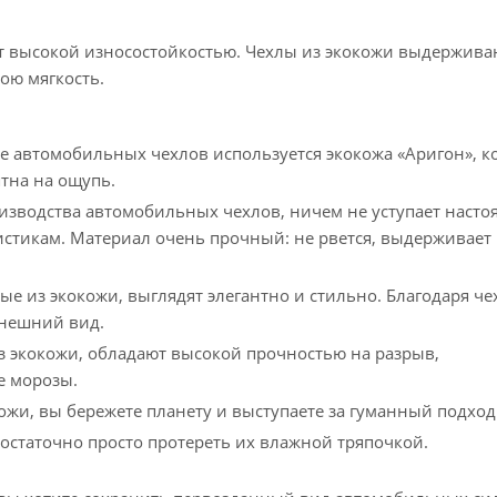
т высокой износостойкостью. Чехлы из экокожи выдержива
вою мягкость.
е автомобильных чехлов используется экокожа «Аригон», к
ятна на ощупь.
оизводства автомобильных чехлов, ничем не уступает наст
истикам. Материал очень прочный: не рвется, выдерживает
е из экокожи, выглядят элегантно и стильно. Благодаря че
внешний вид.
 экокожи, обладают высокой прочностью на разрыв,
е морозы.
ожи, вы бережете планету и выступаете за гуманный подход
 достаточно просто протереть их влажной тряпочкой.