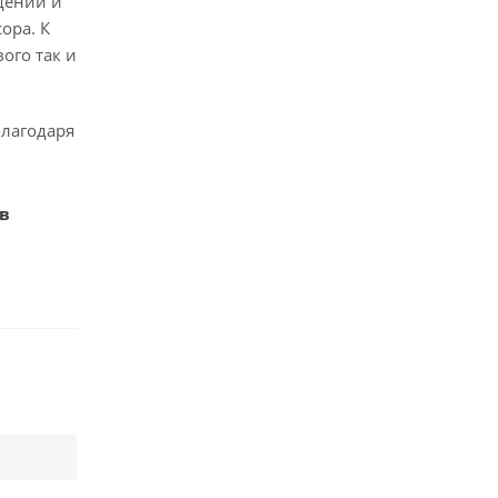
дений и
ора. К
ого так и
благодаря
 в