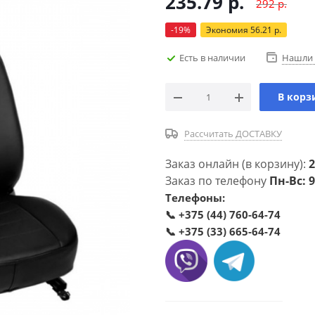
235.79
р.
292
р.
-
19
%
Экономия
56.21
р.
Есть в наличии
Нашли 
В корз
Рассчитать ДОСТАВКУ
Заказ онлайн (в корзину):
2
Заказ по телефону
Пн-Вс: 9
Телефоны:
📞
+375 (44) 760-64-74
📞
+375 (33) 665-64-74