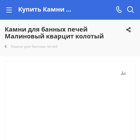
Купить Камни для банных печей Малиновый кварцит колотый недорого на Vishop.by
Камни для банных печей
Малиновый кварцит колотый
Камни для банных печей