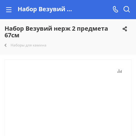
Набор Везувий нерж 2 предмета 67см купить недорого в Минске - низкие цены в интернет магазине Vishop
Набор Везувий нерж 2 предмета
67см
Наборы для камина