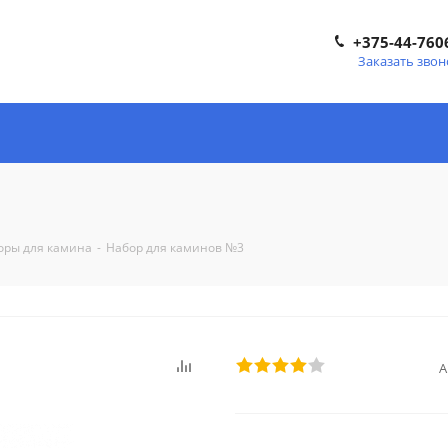
+375-44-760
Заказать звон
оры для камина
-
Набор для каминов №3
А