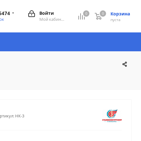
6474
Войти
Корзина
0
0
0
ок
Мой кабинет
пуста
ртикул:
НК-3