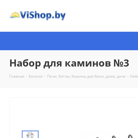
Набор для каминов №3
Главная
-
Каталог
-
Печи, Котлы, Камины для бани, дома, дачи
-
Наб