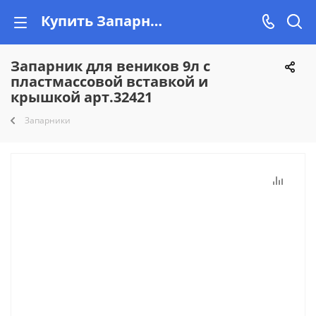
Купить Запарник для веников 9л с пластмассовой вставкой и крышкой арт.32421 недорого на Vishop.by
Запарник для веников 9л с
пластмассовой вставкой и
крышкой арт.32421
Запарники