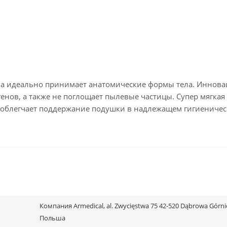
ка идеально принимает анатомические формы тела. Иннов
енов, а также не поглощает пылевые частицы. Супер мягкая
 облегчает поддержание подушки в надлежащем гигиениче
Компания Armedical, al. Zwycięstwa 75 42-520 Dąbrowa Górni
Польша