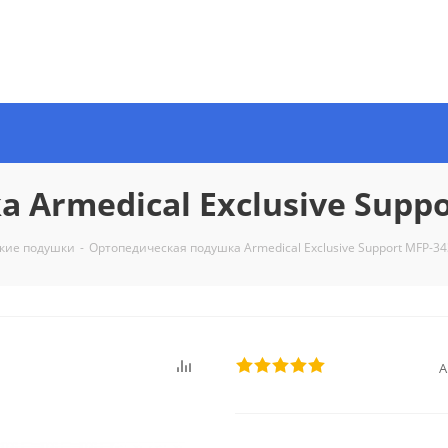
Armedical Exclusive Suppo
кие подушки
-
Ортопедическая подушка Armedical Exclusive Support MFP-3
А