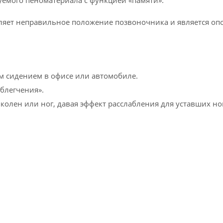
мого пеноматериала с функцией «памяти».
яет неправильное положение позвоночника и является оп
м сидением в офисе или автомобиле.
блегчения».
колен или ног, давая эффект расслабления для уставших но