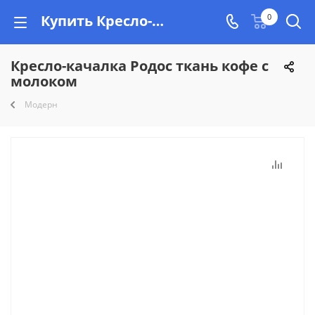
Купить Кресло-качалка Родос ткань кофе с молоком в Минске, рассрочка на Vishop.by
0
Кресло-качалка Родос ткань кофе с
молоком
Модерн