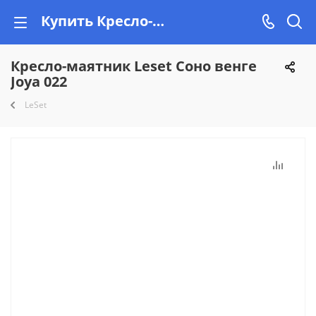
Купить Кресло-маятник Leset Соно венге Joya 022 в Минске, рассрочка на Vishop.by
Кресло-маятник Leset Соно венге
Joya 022
LeSet