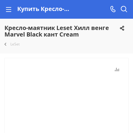
Купить Кресло-маятник Leset Хилл венге Marvel Black кант Cream в Минске, рассрочка на Vishop.by
Кресло-маятник Leset Хилл венге
Marvel Black кант Cream
LeSet