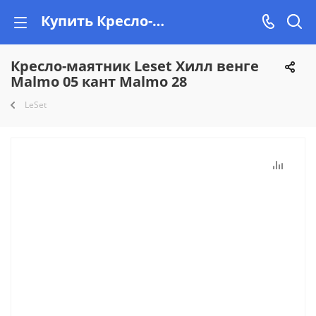
Купить Кресло-маятник Leset Хилл венге Malmo 05 кант Malmo 28 в Минске, рассрочка на Vishop.by
Кресло-маятник Leset Хилл венге
Malmo 05 кант Malmo 28
LeSet