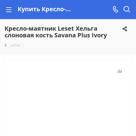
Купить Кресло-маятник Leset Хельга слоновая кость Savana Plus Ivory в Минске, рассрочка на Vishop.by
Кресло-маятник Leset Хельга
слоновая кость Savana Plus Ivory
LeSet