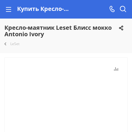
Купить Кресло-маятник Leset Блисс мокко Antonio Ivory в Минске, рассрочка на Vishop.by
Кресло-маятник Leset Блисс мокко
Antonio Ivory
LeSet