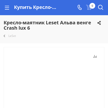
Купить Кресло-маятник Leset Альва венге Crash lux 6 в Минске, рассрочка на Vishop.by
0
Кресло-маятник Leset Альва венге
Crash lux 6
LeSet