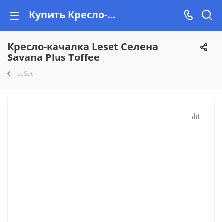
Купить Кресло-качалка Leset Селена Savana Plus Toffee в Минске, рассрочка на Vishop.by
Кресло-качалка Leset Селена
Savana Plus Toffee
LeSet