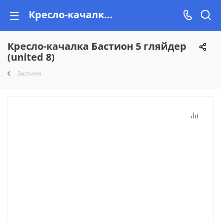
Кресло-качалка Бастион 5 гляйдер (united 8) купить недорого в Минске на Vishop.by
Кресло-качалка Бастион 5 гляйдер
(united 8)
Бастион