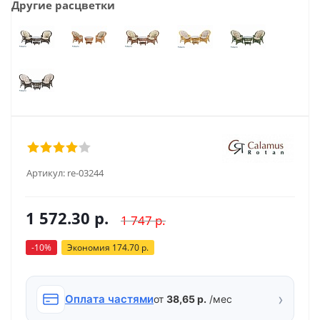
Другие расцветки
Артикул:
re-03244
1 572.30
р.
1 747
р.
-
10
%
Экономия
174.70
р.
›
Оплата частями
от
38,65 р.
/мес