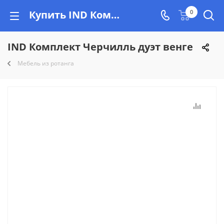
Купить IND Комплект Черчилль дуэт венге, низкая цена, рассрочка на Vishop.
0
IND Комплект Черчилль дуэт венге
Мебель из ротанга