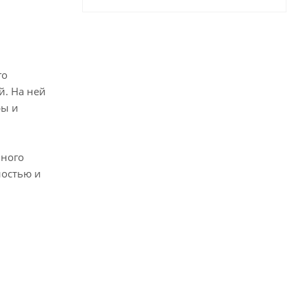
го
й. На ней
ры и
чного
ностью и