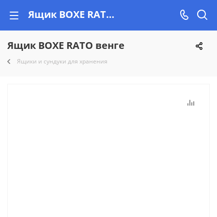
Ящик BOXE RATO венге купить недорого на Vishop.by, рассрочка!
Ящик BOXE RATO венге
Ящики и сундуки для хранения