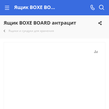
Ящик BOXE BOARD антрацит купить недорого на Vishop.by, рассрочка!
Ящик BOXE BOARD антрацит
Ящики и сундуки для хранения