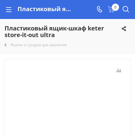
Пластиковый ящик-шкаф keter store-it-out ultra купить недорого на Vishop.by, рассрочка!
0
Пластиковый ящик-шкаф keter
store-it-out ultra
Ящики и сундуки для хранения