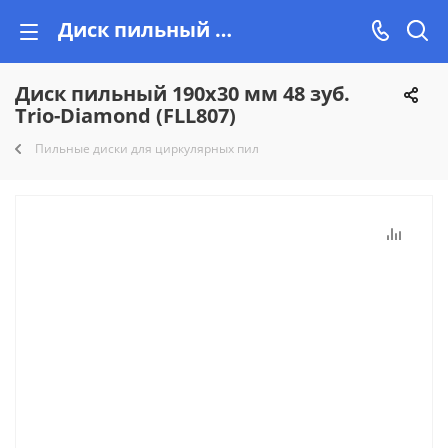
Диск пильный 190х30 мм 48 зуб. Trio-Diamond (FLL807) купить недорого на Vishop.by, рассрочка!
Диск пильный 190х30 мм 48 зуб.
Trio-Diamond (FLL807)
Пильные диски для циркулярных пил