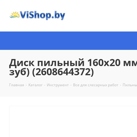
Диск пильный 160х20 мм 
зуб) (2608644372)
Главная
-
Каталог
-
Инструмент
-
Все для слесарных работ
-
Пильны