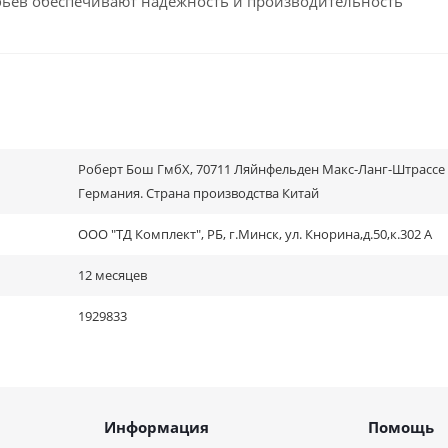
убьев обеспечивают надежность и производительность
Роберт Бош ГмбХ, 70711 Ляйнфельден Макс-Ланг-Штрассе 
Германия. Страна производства Китай
ООО "ТД Комплект", РБ, г.Минск, ул. Кнорина,д.50,к.302 А
12 месяцев
1929833
Информация
Помощь