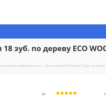
18 зуб. по дереву ECO WO
е диски для циркулярных пил
-
Диск пильный 160х20 мм 18 зуб. по дереву
А