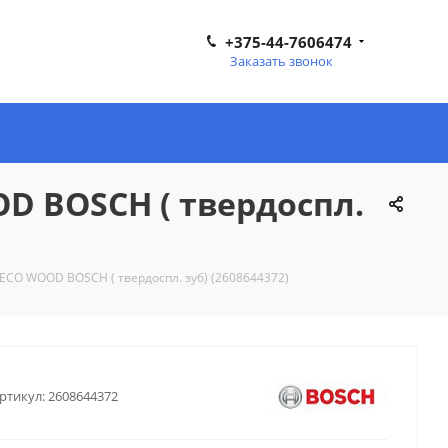
+375-44-7606474
Заказать звонок
OD BOSCH ( твердоспл.
 ECO WOOD BOSCH ( твердоспл. зуб) (2608644372)
ртикул:
2608644372