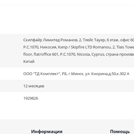
Скипфайр Лимитед Романов, 2, Тлейс Тауер, 6 этаж, офис 60
P.C.1070, Никосия, Кипр / Skipfire LTD Romanou, 2, Tlais Towe
floor, flat/office 601, P.C.1070, Nicosia, Cyprus, страна произ
Китай
ООО "ТД Комплект", РБ, г.Минск, ул. Кнорина,д.50,к.302 А
12 месяцев
1929826
Информация
Помощь