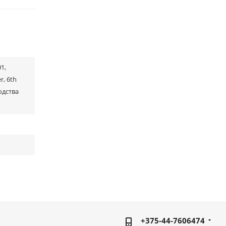
1,
r, 6th
водства
+375-44-7606474