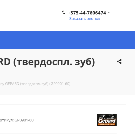
+375-44-7606474
Заказать звонок
D (твердоспл. зуб)
ву GEPARD (твердоспл. зуб) (GP0901-60)
ртикул:
GP0901-60