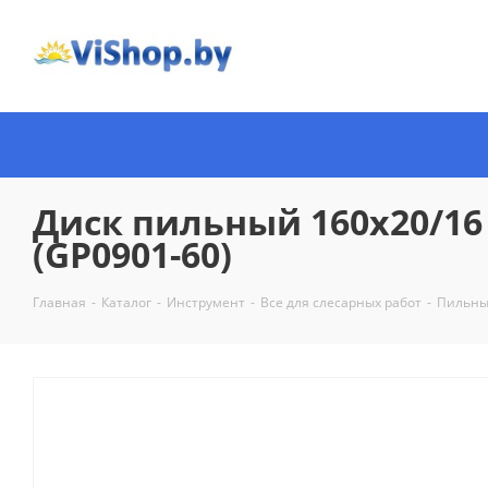
Диск пильный 160х20/16 
(GP0901-60)
Главная
-
Каталог
-
Инструмент
-
Все для слесарных работ
-
Пильны