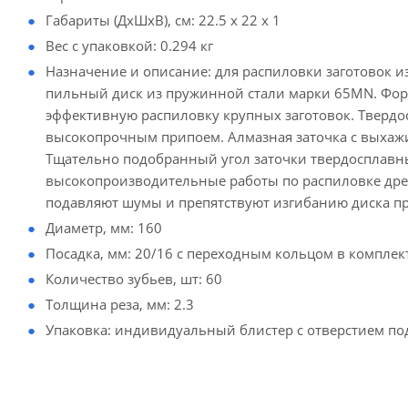
Габариты (ДхШхВ), см: 22.5 x 22 x 1
Вес с упаковкой: 0.294 кг
Назначение и описание: для распиловки заготовок и
пильный диск из пружинной стали марки 65MN. Форм
эффективную распиловку крупных заготовок. Твердо
высокопрочным припоем. Алмазная заточка с выхаж
Тщательно подобранный угол заточки твердосплавны
высокопроизводительные работы по распиловке др
подавляют шумы и препятствуют изгибанию диска пр
Диаметр, мм: 160
Посадка, мм: 20/16 с переходным кольцом в комплек
Количество зубьев, шт: 60
Толщина реза, мм: 2.3
Упаковка: индивидуальный блистер с отверстием по