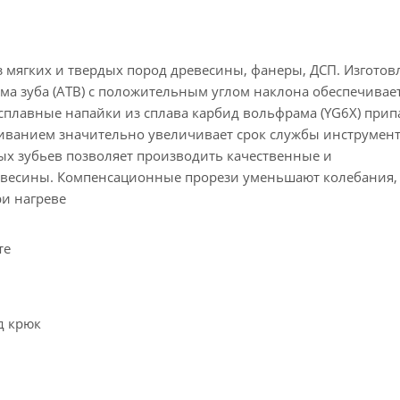
з мягких и твердых пород древесины, фанеры, ДСП. Изготов
а зуба (ATB) с положительным углом наклона обеспечивае
сплавные напайки из сплава карбид вольфрама (YG6X) при
иванием значительно увеличивает срок службы инструмент
х зубьев позволяет производить качественные и
евесины. Компенсационные прорези уменьшают колебания,
и нагреве
те
д крюк