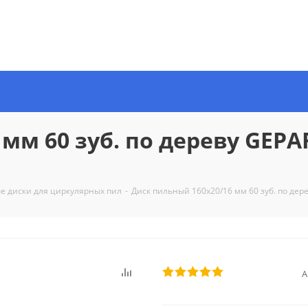
мм 60 зуб. по дереву GEPAR
е диски для циркулярных пил
-
Диск пильный 160х20/16 мм 60 зуб. по дере
А