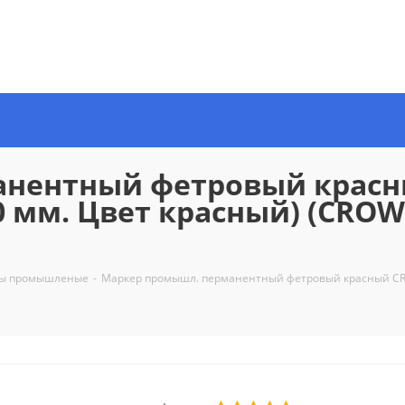
анентный фетровый крас
0 мм. Цвет красный) (CRO
ы промышленые
-
Маркер промышл. перманентный фетровый красный CRO