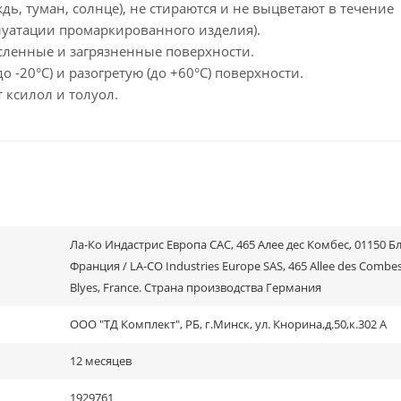
ь, туман, солнце), не стираются и не выцветают в течение
плуатации промаркированного изделия).
сленные и загрязненные поверхности.
 -20°С) и разогретую (до +60°С) поверхности.
 ксилол и толуол.
Ла-Ко Индастрис Европа САС, 465 Алее дес Комбес, 01150 Бл
Франция / LA-CO Industries Europe SAS, 465 Allee des Combes
Blyes, France. Страна производства Германия
ООО "ТД Комплект", РБ, г.Минск, ул. Кнорина,д.50,к.302 А
12 месяцев
1929761