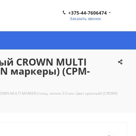
+375-44-7606474
Заказать звонок
ный CROWN MULTI
WN маркеры) (CPM-
WN MULTI MARKER (толщ. линии 3.0 мм. Цвет красный) (CROWN