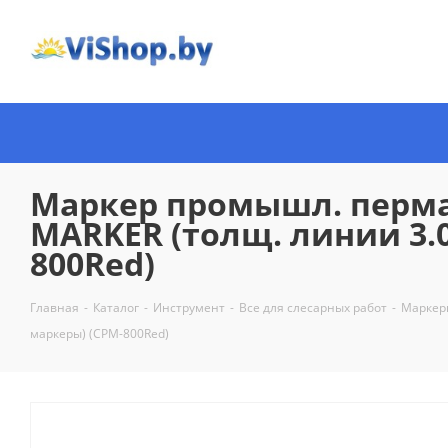
Маркер промышл. перм
MARKER (толщ. линии 3.
800Red)
Главная
-
Каталог
-
Инструмент
-
Все для слесарных работ
-
Маркер
маркеры) (CPM-800Red)