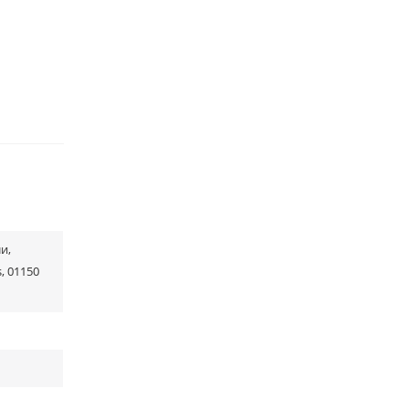
и,
, 01150