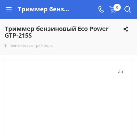
Триммер бензиновый Eco Power GTP-215S купить недорого на Vishop.by, рассрочка!
0
Триммер бензиновый Eco Power
GTP-215S
Бензиновые триммеры