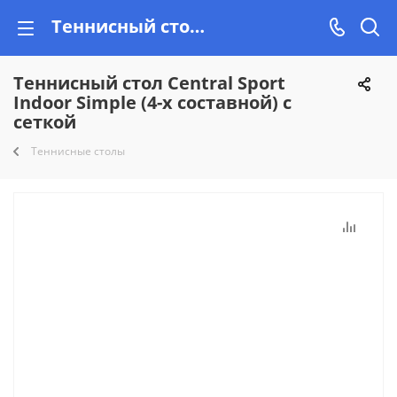
Теннисный стол Central Sport Indoor Simple (4-х составной) с сеткой купить недорого в Минске на Vishop.by в рассрочку!
Теннисный стол Central Sport
Indoor Simple (4-х составной) с
сеткой
Теннисные столы