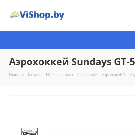
Аэрохоккей Sundays GT
Главная
-
Каталог
-
Игровые столы
-
Аэрохоккей
-
Аэрохоккей Sunda