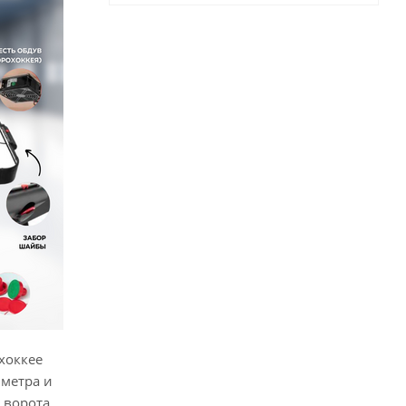
хоккее
 метра и
 ворота.