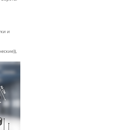
уки и
еские)),