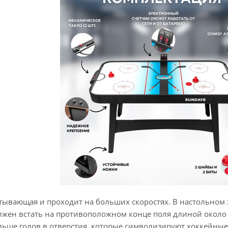
тывающая и проходит на больших скоростях. В настольном 
олжен встать на противоположном конце поля длиной около
ольше голов в отверстия, которые символизируют хоккейные