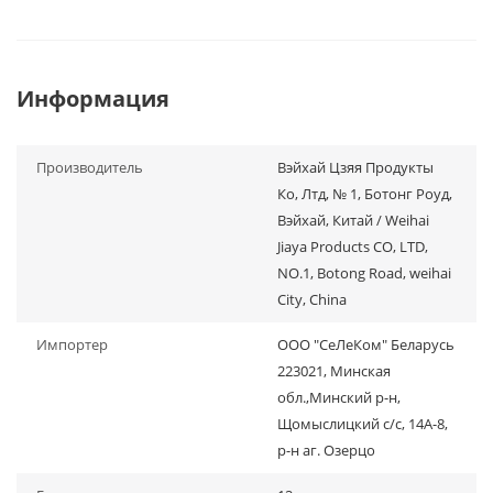
Информация
Производитель
Вэйхай Цзяя Продукты
Ко, Лтд, № 1, Ботонг Роуд,
Вэйхай, Китай / Weihai
Jiaya Products CO, LTD,
NO.1, Botong Road, weihai
City, China
Импортер
ООО "СеЛеКом" Беларусь
223021, Минская
обл.,Минский р-н,
Щомыслицкий с/с, 14А-8,
р-н аг. Озерцо